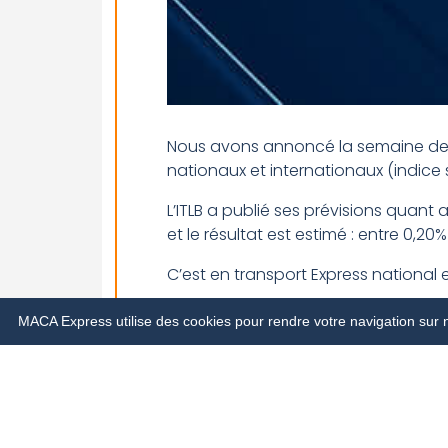
Nous avons annoncé la semaine dern
nationaux et internationaux (indice 
L’ITLB a publié ses prévisions quant
et le résultat est estimé : entre 0,2
C’est en transport Express national e
Cette majoration nous permettra de 
MACA Express utilise des cookies pour rendre votre navigation sur no
Cette surcharge s’appliquera dès le 
votre interlocuteur commercial ou le 
Vous avez une question ? Vous souh
Service Clients au +32 10 235 000 et