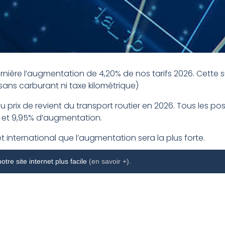
ière l’augmentation de 4,20% de nos tarifs 2026. Cette 
sans carburant ni taxe kilométrique)
 au prix de revient du transport routier en 2026. Tous les
0% et 9,95% d’augmentation.
t international que l’augmentation sera la plus forte.
continuer à fournir à nos clients des services de qualité
tre site internet plus facile
(en savoir +).
premier janvier 2026. Pour toute question concernant cell
Service Clients.
aitez un renseignement? N’hésitez pas à contacter votre
contact@macaexpress.be.